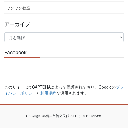
ワクワク教室
アーカイブ
ア
ー
カ
イ
Facebook
ブ
このサイトはreCAPTCHAによって保護されており、Googleの
プラ
イバシーポリシー
と
利用規約
が適用されます。
Copyright © 福井市鶉公民館 All Rights Reserved.