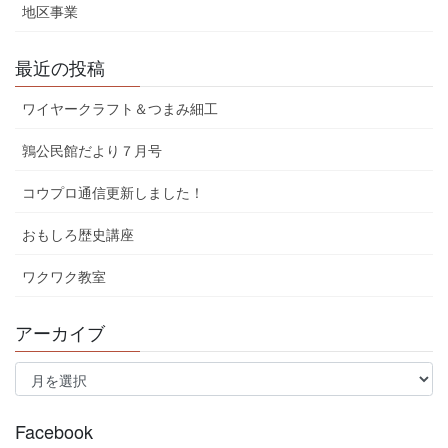
地区事業
最近の投稿
ワイヤークラフト＆つまみ細工
鶉公民館だより７月号
コウプロ通信更新しました！
おもしろ歴史講座
ワクワク教室
アーカイブ
ア
ー
カ
イ
Facebook
ブ